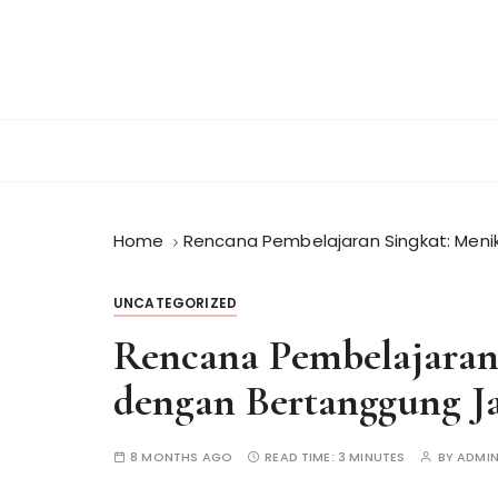
S
k
i
p
t
o
c
o
n
Home
Rencana Pembelajaran Singkat: Men
t
e
UNCATEGORIZED
n
Rencana Pembelajaran
t
dengan Bertanggung J
8 MONTHS AGO
READ TIME:
3 MINUTES
BY
ADMI