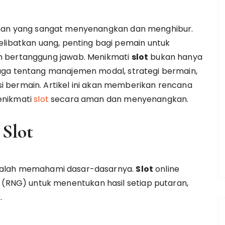
aman yang sangat menyenangkan dan menghibur.
elibatkan uang, penting bagi pemain untuk
n bertanggung jawab. Menikmati
slot
bukan hanya
uga tentang manajemen modal, strategi bermain,
 bermain. Artikel ini akan memberikan rencana
enikmati
slot
secara aman dan menyenangkan.
 Slot
alah memahami dasar-dasarnya.
Slot
online
NG) untuk menentukan hasil setiap putaran,
.