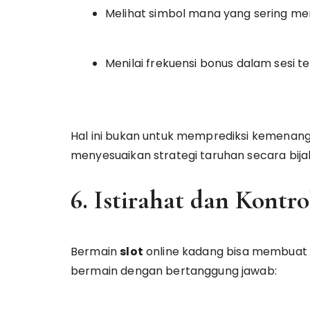
Melihat simbol mana yang sering 
Menilai frekuensi bonus dalam sesi te
Hal ini bukan untuk memprediksi kemenan
menyesuaikan strategi taruhan secara bija
6. Istirahat dan Kontr
Bermain
slot
online kadang bisa membuat 
bermain dengan bertanggung jawab: