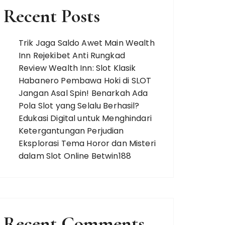
Recent Posts
Trik Jaga Saldo Awet Main Wealth
Inn Rejekibet Anti Rungkad
Review Wealth Inn: Slot Klasik
Habanero Pembawa Hoki di SLOT
Jangan Asal Spin! Benarkah Ada
Pola Slot yang Selalu Berhasil?
Edukasi Digital untuk Menghindari
Ketergantungan Perjudian
Eksplorasi Tema Horor dan Misteri
dalam Slot Online Betwin188
Recent Comments