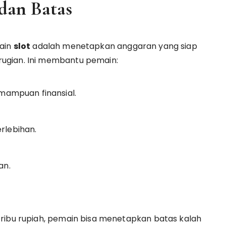
dan Batas
main
slot
adalah menetapkan anggaran yang siap
ugian. Ini membantu pemain:
emampuan finansial.
rlebihan.
an.
 ribu rupiah, pemain bisa menetapkan batas kalah