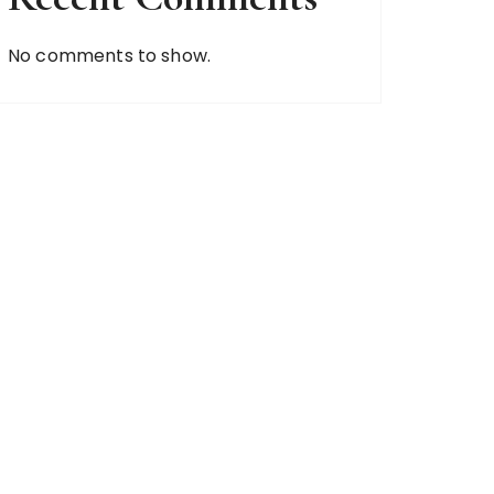
No comments to show.