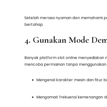
Setelah merasa nyaman dan memahami pola
bertahap.
4. Gunakan Mode De
Banyak platform slot online menyediaka
mencoba permainan tanpa menggunakan u
Mengenal karakter mesin dan fitur b
Mengamati frekuensi kemenangan da