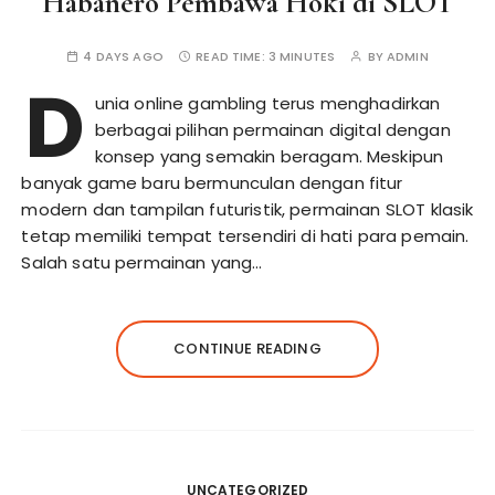
Habanero Pembawa Hoki di SLOT
4 DAYS AGO
READ TIME:
3 MINUTES
BY
ADMIN
D
unia online gambling terus menghadirkan
berbagai pilihan permainan digital dengan
konsep yang semakin beragam. Meskipun
banyak game baru bermunculan dengan fitur
modern dan tampilan futuristik, permainan SLOT klasik
tetap memiliki tempat tersendiri di hati para pemain.
Salah satu permainan yang…
CONTINUE READING
UNCATEGORIZED