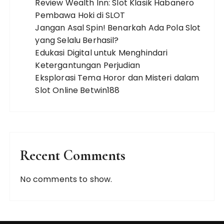
Review Wealth Inn: Slot Klasik Habanero
Pembawa Hoki di SLOT
Jangan Asal Spin! Benarkah Ada Pola Slot
yang Selalu Berhasil?
Edukasi Digital untuk Menghindari
Ketergantungan Perjudian
Eksplorasi Tema Horor dan Misteri dalam
Slot Online Betwin188
Recent Comments
No comments to show.