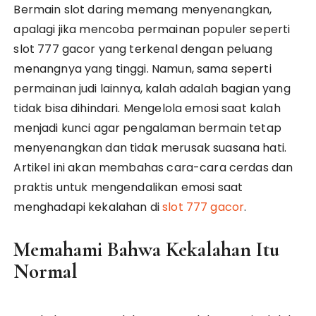
Bermain slot daring memang menyenangkan,
apalagi jika mencoba permainan populer seperti
slot 777 gacor yang terkenal dengan peluang
menangnya yang tinggi. Namun, sama seperti
permainan judi lainnya, kalah adalah bagian yang
tidak bisa dihindari. Mengelola emosi saat kalah
menjadi kunci agar pengalaman bermain tetap
menyenangkan dan tidak merusak suasana hati.
Artikel ini akan membahas cara-cara cerdas dan
praktis untuk mengendalikan emosi saat
menghadapi kekalahan di
slot 777 gacor
.
Memahami Bahwa Kekalahan Itu
Normal