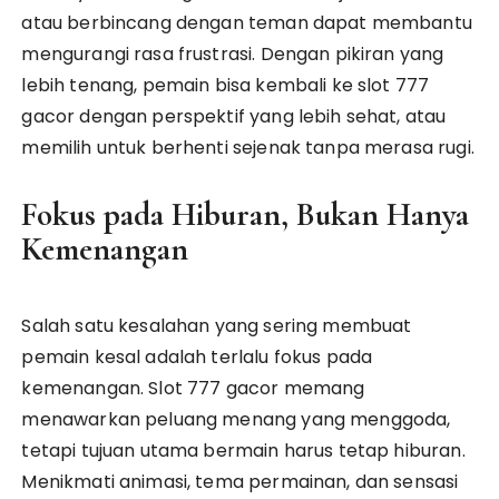
atau berbincang dengan teman dapat membantu
mengurangi rasa frustrasi. Dengan pikiran yang
lebih tenang, pemain bisa kembali ke slot 777
gacor dengan perspektif yang lebih sehat, atau
memilih untuk berhenti sejenak tanpa merasa rugi.
Fokus pada Hiburan, Bukan Hanya
Kemenangan
Salah satu kesalahan yang sering membuat
pemain kesal adalah terlalu fokus pada
kemenangan. Slot 777 gacor memang
menawarkan peluang menang yang menggoda,
tetapi tujuan utama bermain harus tetap hiburan.
Menikmati animasi, tema permainan, dan sensasi