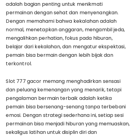
adalah bagian penting untuk menikmati
permainan dengan sehat dan menyenangkan.
Dengan memahami bahwa kekalahan adalah
normal, menetapkan anggaran, mengambil jeda,
mengalihkan perhatian, fokus pada hiburan,
belajar dari kekalahan, dan mengatur ekspektasi,
pemain bisa bermain dengan lebih bijak dan
terkontrol.
Slot 777 gacor memang menghadirkan sensasi
dan peluang kemenangan yang menarik, tetapi
pengalaman bermain terbaik adalah ketika
pemain bisa bersenang-senang tanpa terbebani
emosi. Dengan strategi sederhana ini, setiap sesi
permainan bisa menjadi hiburan yang memuaskan,
sekaligus latihan untuk disiplin diri dan