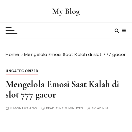
S
My Blog
k
i
p
t
o
c
Home
Mengelola Emosi Saat Kalah di slot 777 gacor
o
n
t
UNCATEGORIZED
e
Mengelola Emosi Saat Kalah di
n
t
slot 777 gacor
8 MONTHS AGO
READ TIME:
3 MINUTES
BY
ADMIN