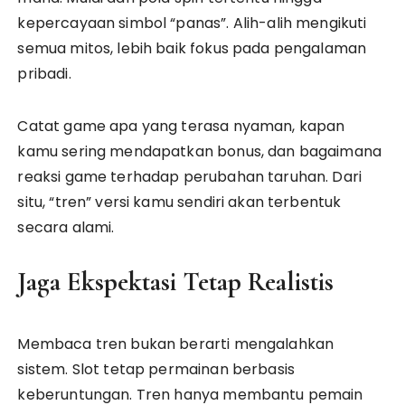
kepercayaan simbol “panas”. Alih-alih mengikuti
semua mitos, lebih baik fokus pada pengalaman
pribadi.
Catat game apa yang terasa nyaman, kapan
kamu sering mendapatkan bonus, dan bagaimana
reaksi game terhadap perubahan taruhan. Dari
situ, “tren” versi kamu sendiri akan terbentuk
secara alami.
Jaga Ekspektasi Tetap Realistis
Membaca tren bukan berarti mengalahkan
sistem. Slot tetap permainan berbasis
keberuntungan. Tren hanya membantu pemain