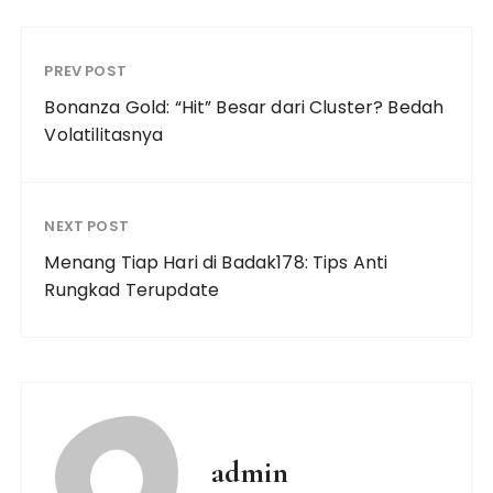
PREV POST
Bonanza Gold: “Hit” Besar dari Cluster? Bedah
Volatilitasnya
NEXT POST
Menang Tiap Hari di Badak178: Tips Anti
Rungkad Terupdate
admin