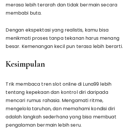
merasa lebih terarah dan tidak bermain secara
membabi buta.
Dengan ekspektasi yang realistis, kamu bisa
menikmati proses tanpa tekanan harus menang
besar. Kemenangan kecil pun terasa lebih berarti.
Kesimpulan
Trik membaca tren slot online di Luna99 lebih
tentang kepekaan dan kontrol diri daripada
mencari rumus rahasia. Mengamati ritme,
mengelola taruhan, dan memahami kondisi diri
adalah langkah sederhana yang bisa membuat
pengalaman bermain lebih seru.