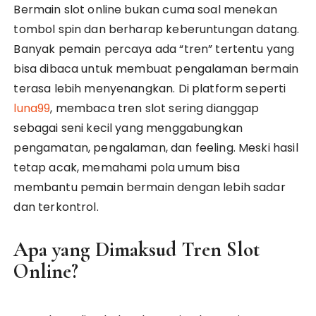
Bermain slot online bukan cuma soal menekan
tombol spin dan berharap keberuntungan datang.
Banyak pemain percaya ada “tren” tertentu yang
bisa dibaca untuk membuat pengalaman bermain
terasa lebih menyenangkan. Di platform seperti
luna99
, membaca tren slot sering dianggap
sebagai seni kecil yang menggabungkan
pengamatan, pengalaman, dan feeling. Meski hasil
tetap acak, memahami pola umum bisa
membantu pemain bermain dengan lebih sadar
dan terkontrol.
Apa yang Dimaksud Tren Slot
Online?