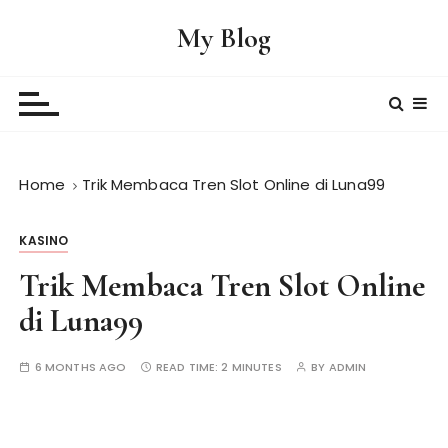
S
My Blog
k
i
p
t
o
c
Home
Trik Membaca Tren Slot Online di Luna99
o
n
t
KASINO
e
Trik Membaca Tren Slot Online
n
t
di Luna99
6 MONTHS AGO
READ TIME:
2 MINUTES
BY
ADMIN