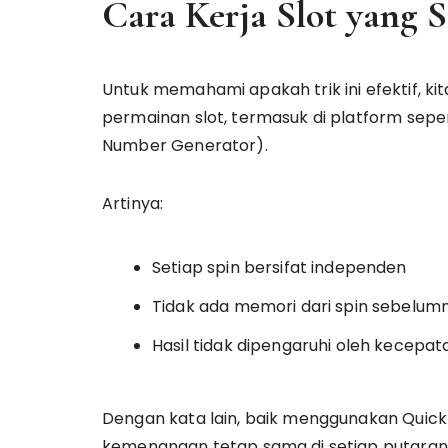
Cara Kerja Slot yang 
Untuk memahami apakah trik ini efektif, k
permainan slot, termasuk di platform sep
Number Generator).
Artinya:
Setiap spin bersifat independen
Tidak ada memori dari spin sebelum
Hasil tidak dipengaruhi oleh kecepat
Dengan kata lain, baik menggunakan Quick 
kemenangan tetap sama di setiap putaran