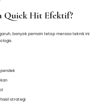
 Quick Hit Efektif?
aruh, banyak pemain tetap merasa teknik ini
kologis.
a pendek
ikan
ol
asil strategi