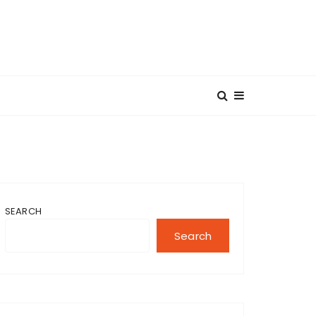
SEARCH
Search