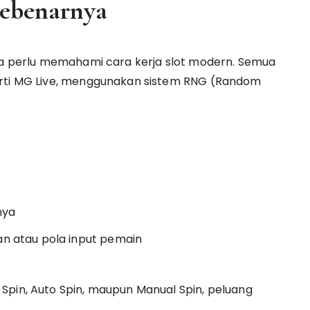
Sebenarnya
ita perlu memahami cara kerja slot modern. Semua
erti MG Live, menggunakan sistem RNG (Random
nya
an atau pola input pemain
Spin, Auto Spin, maupun Manual Spin, peluang
.