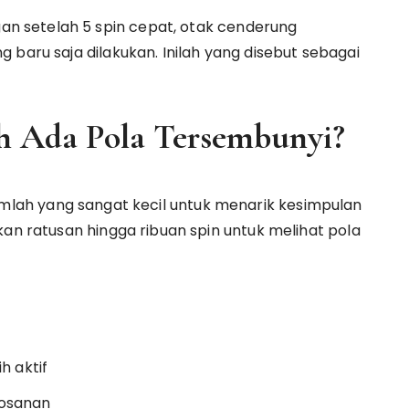
 setelah 5 spin cepat, otak cenderung
 baru saja dilakukan. Inilah yang disebut sebagai
ah Ada Pola Tersembunyi?
ah jumlah yang sangat kecil untuk menarik kesimpulan
kan ratusan hingga ribuan spin untuk melihat pola
h aktif
osanan