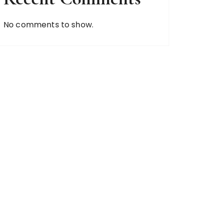
No comments to show.