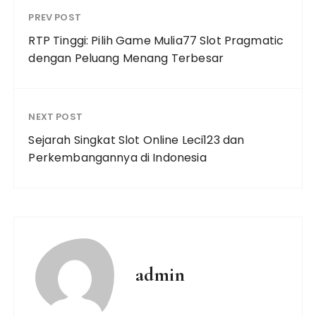
PREV POST
RTP Tinggi: Pilih Game Mulia77 Slot Pragmatic
dengan Peluang Menang Terbesar
NEXT POST
Sejarah Singkat Slot Online Leci123 dan
Perkembangannya di Indonesia
admin