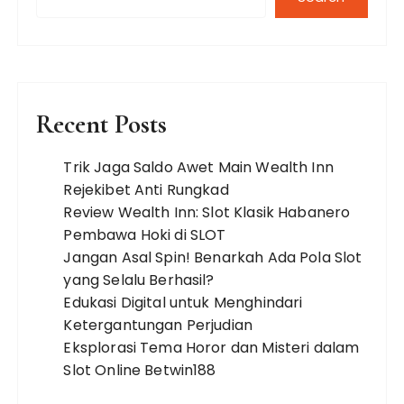
Recent Posts
Trik Jaga Saldo Awet Main Wealth Inn
Rejekibet Anti Rungkad
Review Wealth Inn: Slot Klasik Habanero
Pembawa Hoki di SLOT
Jangan Asal Spin! Benarkah Ada Pola Slot
yang Selalu Berhasil?
Edukasi Digital untuk Menghindari
Ketergantungan Perjudian
Eksplorasi Tema Horor dan Misteri dalam
Slot Online Betwin188