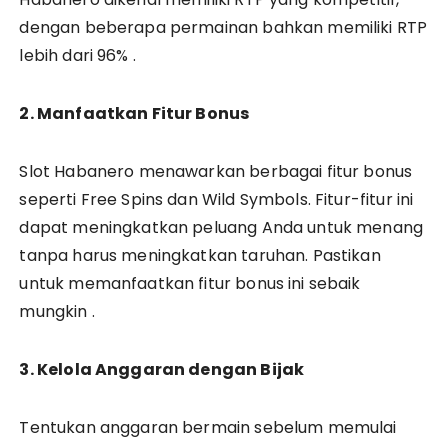
dengan beberapa permainan bahkan memiliki RTP
lebih dari 96%
.​
2. Manfaatkan Fitur Bonus
Slot Habanero menawarkan berbagai fitur bonus
seperti Free Spins dan Wild Symbols.
Fitur-fitur ini
dapat meningkatkan peluang Anda untuk menang
tanpa harus meningkatkan taruhan.
Pastikan
untuk memanfaatkan fitur bonus ini sebaik
mungkin
.​
3. Kelola Anggaran dengan Bijak
Tentukan anggaran bermain sebelum memulai