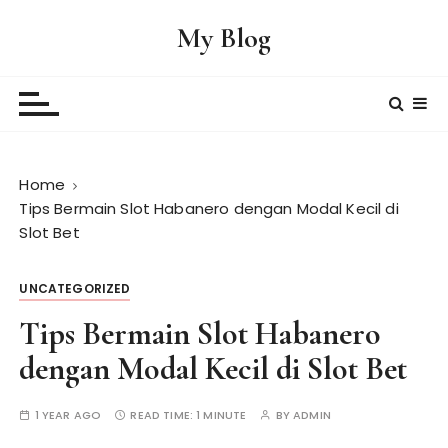
S
My Blog
k
i
p
t
o
c
Home
o
Tips Bermain Slot Habanero dengan Modal Kecil di
n
Slot Bet
t
e
n
UNCATEGORIZED
t
Tips Bermain Slot Habanero
dengan Modal Kecil di Slot Bet
1 YEAR AGO
READ TIME:
1 MINUTE
BY
ADMIN