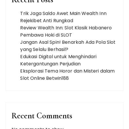
Trik Jaga Saldo Awet Main Wealth Inn
Rejekibet Anti Rungkad
Review Wealth Inn: Slot Klasik Habanero
Pembawa Hoki di SLOT
Jangan Asal Spin! Benarkah Ada Pola Slot
yang Selalu Berhasil?
Edukasi Digital untuk Menghindari
Ketergantungan Perjudian
Eksplorasi Tema Horor dan Misteri dalam
Slot Online Betwin188
Recent Comments