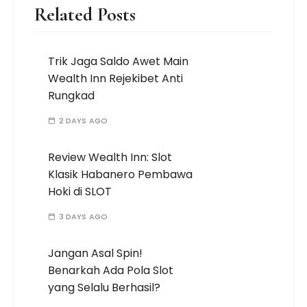
Related Posts
Trik Jaga Saldo Awet Main
Wealth Inn Rejekibet Anti
Rungkad
2 DAYS AGO
Review Wealth Inn: Slot
Klasik Habanero Pembawa
Hoki di SLOT
3 DAYS AGO
Jangan Asal Spin!
Benarkah Ada Pola Slot
yang Selalu Berhasil?