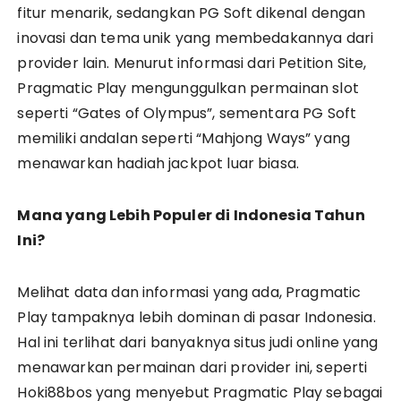
fitur menarik, sedangkan PG Soft dikenal dengan
inovasi dan tema unik yang membedakannya dari
provider lain. Menurut informasi dari Petition Site,
Pragmatic Play mengunggulkan permainan slot
seperti “Gates of Olympus”, sementara PG Soft
memiliki andalan seperti “Mahjong Ways” yang
menawarkan hadiah jackpot luar biasa.
Mana yang Lebih Populer di Indonesia Tahun
Ini?
Melihat data dan informasi yang ada, Pragmatic
Play tampaknya lebih dominan di pasar Indonesia.
Hal ini terlihat dari banyaknya situs judi online yang
menawarkan permainan dari provider ini, seperti
Hoki88bos yang menyebut Pragmatic Play sebagai