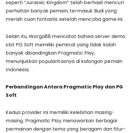
seperti “Jurassic Kingdom” telah berhasil mencuri
perhatian banyak pemain, termasuk Budi yang
meraih cuan fantastis setelah mencoba game ini.
Selain itu, Warga88 mencatat bahwa server demo
slot PG Soft memiliki peminat yang tidak kalah
banyak dibandingkan Pragmatic Play,
menunjukkan popularitasnya di kalangan pemain
Indonesia.
Perbandingan Antara Pragmatic Play dan PG
Soft
Kedua provider ini memiliki kelebihan masing-
masing. Pragmatic Play menawarkan berbagai
permainan dengan tema yang beragam dan fitur-