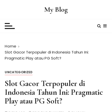
S
My Blog
k
i
p
t
o
c
Home
o
Slot Gacor Terpopuler di Indonesia Tahun Ini:
n
Pragmatic Play atau PG Soft?
t
e
n
UNCATEGORIZED
t
Slot Gacor Terpopuler di
Indonesia Tahun Ini: Pragmatic
Play atau PG Soft?