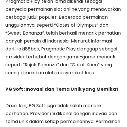
Pragmatic Play telah lama dikenal sebagai
penyedia permainan slot online yang menawarkan
berbagai judul populer. Beberapa permainan
unggulannya, seperti “Gates of Olympus” dan
“Sweet Bonanza”, telah berhasil menarik perhatian
banyak pemain di Indonesia. Menurut informasi
dari Hoki88bos, Pragmatic Play dianggap sebagai
provider terhebat dengan game-game menarik
seperti “Rujak Bonanza” dan “Gatot Kaca” yang
sering dimainkan oleh masyarakat luas.
PG Soft: Inovasi dan Tema Unik yang Memikat
Di sisi lain, PG Soft juga tidak kalah menarik
perhatian. Provider ini dikenal dengan inovasi dan
tema unik dalam setiap permainannya. Permainan