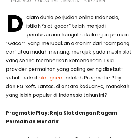
1 YEAR AGO
READ TIME:
2 MINUTES
BY
ADMIN
D
alam dunia perjudian online Indonesia,
istilah “slot gacor” telah menjadi
pembicaraan hangat di kalangan pemain.
“Gacor”, yang merupakan akronim dari “gampang
cor” atau mudah menang, merujuk pada mesin slot
yang sering memberikan kemenangan. Dua
provider permainan yang paling sering disebut-
sebut terkait
slot gacor
adalah Pragmatic Play
dan PG Soft. Lantas, di antara keduanya, manakah
yang lebih populer di Indonesia tahun ini?
Pragmatic Play: Raja Slot dengan Ragam
Permainan Menarik