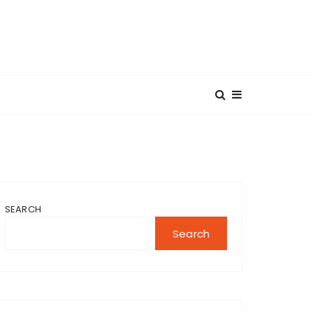
SEARCH
Search