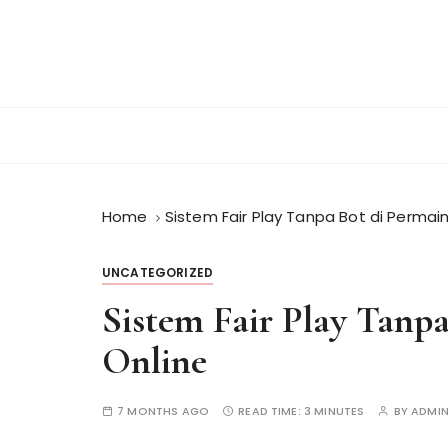
S
k
i
p
t
o
c
o
n
Home
Sistem Fair Play Tanpa Bot di Permain
t
e
UNCATEGORIZED
n
Sistem Fair Play Tanpa
t
Online
7 MONTHS AGO
READ TIME:
3 MINUTES
BY
ADMI