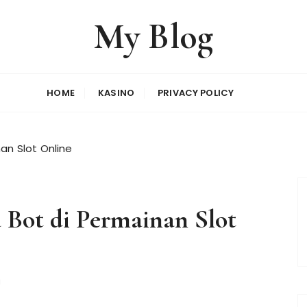
My Blog
HOME
KASINO
PRIVACY POLICY
an Slot Online
 Bot di Permainan Slot
N