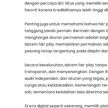
dengan percaya diri. Situs yang memiliki se
favorit karena kredibilitasnya lebih tinggi d
Penting juga untuk memahami bahwa fair pl
tanggung jawab pemain. Bermain dengan bi
menghargai aturan permainan adalah bag
Sistem fair play memastikan permainan a
peluang tetap tergantung pada disiplin dan 
Secara keseluruhan, sistem fair play tanp
transparan, dan menyenangkan. Dengan RNG
audit independen, dan aturan yang tegas,
curiga atau ketidakadilan. Kemenangan te
sah, sementara kekalahan bisa diterima seb
Di era digital seperti sekarang, memilih pl