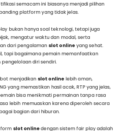
rtifikasi semacam ini biasanya menjadi pilihan
ibanding platform yang tidak jelas.
ay bukan hanya soal teknologi, tetapi juga
jak, mengatur waktu dan modal, serta
ian dari pengalaman
slot online
yang sehat.
dil, tapi bagaimana pemain memanfaatkan
pengelolaan diri sendiri.
a bot menjadikan
slot online
lebih aman,
 yang memastikan hasil acak, RTP yang jelas,
 pemain bisa menikmati permainan tanpa rasa
rasa lebih memuaskan karena diperoleh secara
agai bagian dari hiburan.
atform
slot online
dengan sistem fair play adalah