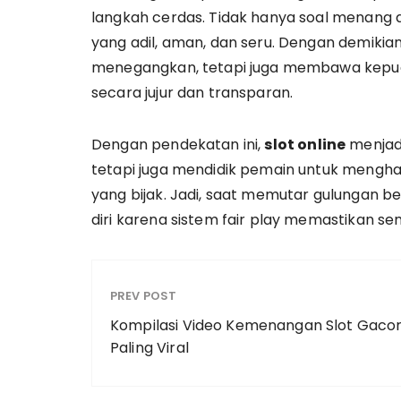
langkah cerdas. Tidak hanya soal menang 
yang adil, aman, dan seru. Dengan demikian
menegangkan, tetapi juga membawa kepuas
secara jujur dan transparan.
Dengan pendekatan ini,
slot online
menjadi
tetapi juga mendidik pemain untuk menghar
yang bijak. Jadi, saat memutar gulungan b
diri karena sistem fair play memastikan 
PREV POST
Kompilasi Video Kemenangan Slot Gaco
Paling Viral