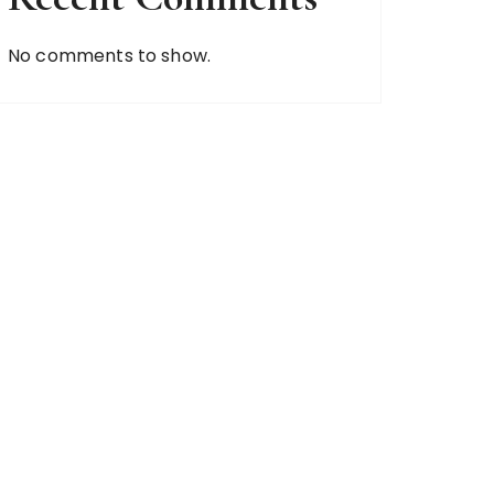
No comments to show.