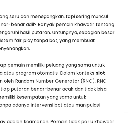
yang seru dan menegangkan, tapi sering muncul
nar-benar adil? Banyak pemain khawatir tentang
garuhi hasil putaran. Untungnya, sebagian besar
stem fair play tanpa bot, yang membuat
enyenangkan.
tiap pemain memiliki peluang yang sama untuk
a atau program otomatis. Dalam konteks
slot
ukan oleh Random Number Generator (RNG). RNG
etiap putaran benar-benar acak dan tidak bisa
n memiliki kesempatan yang sama untuk
npa adanya intervensi bot atau manipulasi.
lay adalah keamanan. Pemain tidak perlu khawatir