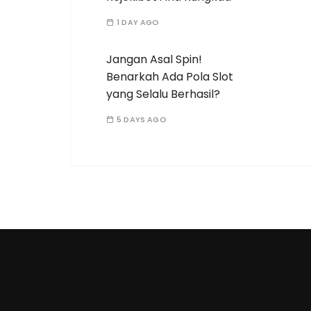
1 DAY AGO
Jangan Asal Spin!
Benarkah Ada Pola Slot
yang Selalu Berhasil?
5 DAYS AGO