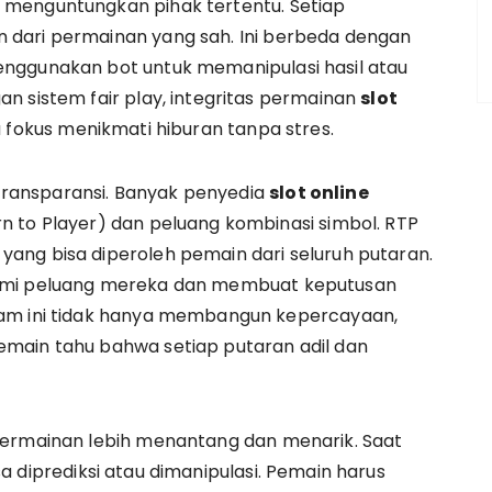
 menguntungkan pihak tertentu. Setiap
 dari permainan yang sah. Ini berbeda dengan
nggunakan bot untuk memanipulasi hasil atau
n sistem fair play, integritas permainan
slot
 fokus menikmati hiburan tanpa stres.
g transparansi. Banyak penyedia
slot online
n to Player) dan peluang kombinasi simbol. RTP
ang bisa diperoleh pemain dari seluruh putaran.
hami peluang mereka dan membuat keputusan
cam ini tidak hanya membangun kepercayaan,
main tahu bahwa setiap putaran adil dan
permainan lebih menantang dan menarik. Saat
a diprediksi atau dimanipulasi. Pemain harus