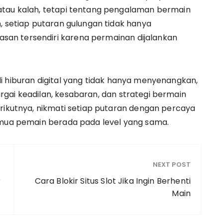
atau kalah, tetapi tentang pengalaman bermain
, setiap putaran gulungan tidak hanya
an tersendiri karena permainan dijalankan
 hiburan digital yang tidak hanya menyenangkan,
gai keadilan, kesabaran, dan strategi bermain
erikutnya, nikmati setiap putaran dengan percaya
semua pemain berada pada level yang sama.
NEXT POST
r
Cara Blokir Situs Slot Jika Ingin Berhenti
Main