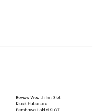
Review Wealth Inn: Slot
Klasik Habanero
Pembawa Hoki di SLOT