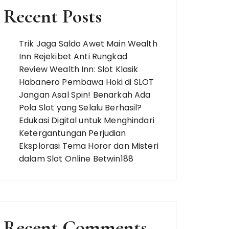
Recent Posts
Trik Jaga Saldo Awet Main Wealth
Inn Rejekibet Anti Rungkad
Review Wealth Inn: Slot Klasik
Habanero Pembawa Hoki di SLOT
Jangan Asal Spin! Benarkah Ada
Pola Slot yang Selalu Berhasil?
Edukasi Digital untuk Menghindari
Ketergantungan Perjudian
Eksplorasi Tema Horor dan Misteri
dalam Slot Online Betwin188
Recent Comments