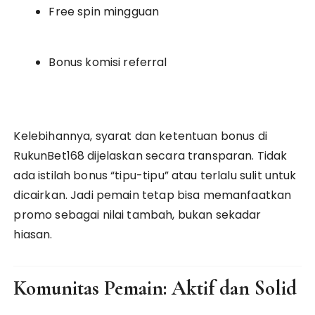
Free spin mingguan
Bonus komisi referral
Kelebihannya, syarat dan ketentuan bonus di
RukunBet168 dijelaskan secara transparan. Tidak
ada istilah bonus “tipu-tipu” atau terlalu sulit untuk
dicairkan. Jadi pemain tetap bisa memanfaatkan
promo sebagai nilai tambah, bukan sekadar
hiasan.
Komunitas Pemain: Aktif dan Solid