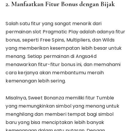
2. Manfaatkan Fitur Bonus dengan Bijak
Salah satu fitur yang sangat menarik dari
permainan slot Pragmatic Play adalah adanya fitur
bonus, seperti Free Spins, Multipliers, dan Wilds
yang memberikan kesempatan lebih besar untuk
menang. Setiap permainan di Angsa4d
menawarkan fitur-fitur bonus ini, dan memahami
cara kerjanya akan membantumu meraih
kemenangan lebih sering.
Misalnya, Sweet Bonanza memiliki fitur Tumble
yang memungkinkan simbol yang menang untuk
menghilang dan memberi tempat bagi simbol
baru yang bisa menciptakan lebih banyak
kemenangan dalam satu putaran. Dengan