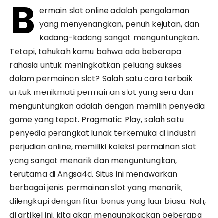
B
ermain slot online adalah pengalaman
yang menyenangkan, penuh kejutan, dan
kadang-kadang sangat menguntungkan.
Tetapi, tahukah kamu bahwa ada beberapa
rahasia untuk meningkatkan peluang sukses
dalam permainan slot? Salah satu cara terbaik
untuk menikmati permainan slot yang seru dan
menguntungkan adalah dengan memilih penyedia
game yang tepat. Pragmatic Play, salah satu
penyedia perangkat lunak terkemuka di industri
perjudian online, memiliki koleksi permainan slot
yang sangat menarik dan menguntungkan,
terutama di Angsa4d. Situs ini menawarkan
berbagai jenis permainan slot yang menarik,
dilengkapi dengan fitur bonus yang luar biasa. Nah,
di artikel ini, kita akan mengungkapkan beberapa