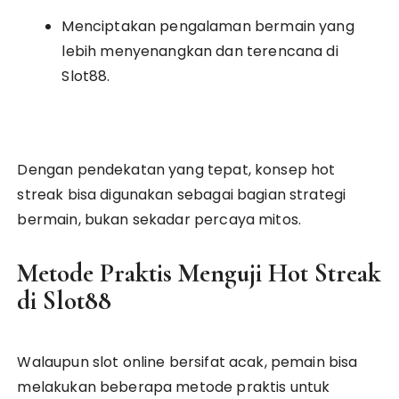
Menciptakan pengalaman bermain yang
lebih menyenangkan dan terencana di
Slot88.
Dengan pendekatan yang tepat, konsep hot
streak bisa digunakan sebagai bagian strategi
bermain, bukan sekadar percaya mitos.
Metode Praktis Menguji Hot Streak
di Slot88
Walaupun slot online bersifat acak, pemain bisa
melakukan beberapa metode praktis untuk