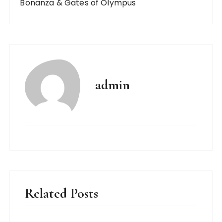
Bonanza & Gates of Olympus
admin
Related Posts