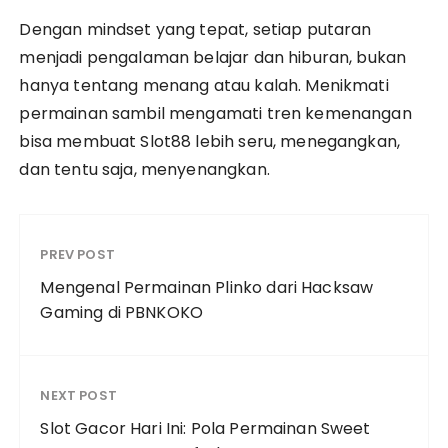
Dengan mindset yang tepat, setiap putaran
menjadi pengalaman belajar dan hiburan, bukan
hanya tentang menang atau kalah. Menikmati
permainan sambil mengamati tren kemenangan
bisa membuat Slot88 lebih seru, menegangkan,
dan tentu saja, menyenangkan.
PREV POST
Mengenal Permainan Plinko dari Hacksaw
Gaming di PBNKOKO
NEXT POST
Slot Gacor Hari Ini: Pola Permainan Sweet