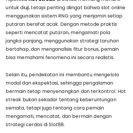
untuk diuji, tetapi penting diingat bahwa slot online
menggunakan sistem RNG yang menjamin setiap
putaran bersifat acak. Dengan metode praktis
seperti mencatat putaran, mengamati pola
jangka panjang, menggunakan strategi taruhan
bertahap, dan menganalisis fitur bonus, pemain
bisa memahami fenomena ini secara realistis.
Selain itu, pendekatan ini membantu mengelola
modal dan ekspektasi, sehingga pengalaman
bermain tetap menyenangkan dan terkontrol. Hot
streak bukan sekadar tentang keberuntungan
semata, tetapi juga tentang cara pemain
mengamati, mencatat, dan bermain dengan
strategi cerdas di Slot88.