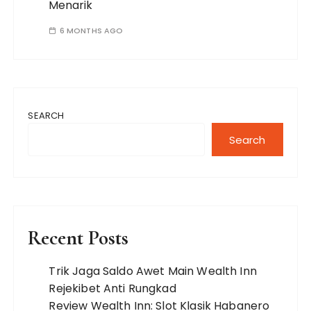
Menarik
6 MONTHS AGO
SEARCH
Search
Recent Posts
Trik Jaga Saldo Awet Main Wealth Inn
Rejekibet Anti Rungkad
Review Wealth Inn: Slot Klasik Habanero