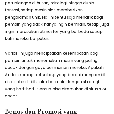
petualangan di hutan, mitologi, hingga dunia
fantasi, setiap mesin slot memberikan
pengalaman unik. Hal ini tentu saja menarik bagi
pemain yang tidak hanya ingin bermain, tetapi juga
ingin merasakan atmosfer yang berbeda setiap
kali mereka berputar.
Variasi ini juga menciptakan kesempatan bagi
pemain untuk menemukan mesin yang paling
cocok dengan gaya permainan mereka. Apakah
Anda seorang petualang yang berani mengambil
risiko atau lebih suka bermain dengan strategi
yang hati-hati? Semua bisa ditemukan di situs slot
gacor.
Bonus dan Promosi yang