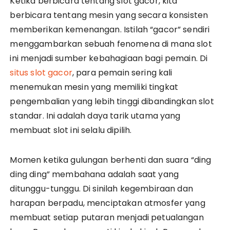
Ketika berbicara tentang slot gacor, kita
berbicara tentang mesin yang secara konsisten
memberikan kemenangan. Istilah “gacor” sendiri
menggambarkan sebuah fenomena di mana slot
ini menjadi sumber kebahagiaan bagi pemain. Di
situs slot gacor
, para pemain sering kali
menemukan mesin yang memiliki tingkat
pengembalian yang lebih tinggi dibandingkan slot
standar. Ini adalah daya tarik utama yang
membuat slot ini selalu dipilih.
Momen ketika gulungan berhenti dan suara “ding
ding ding” membahana adalah saat yang
ditunggu-tunggu. Di sinilah kegembiraan dan
harapan berpadu, menciptakan atmosfer yang
membuat setiap putaran menjadi petualangan