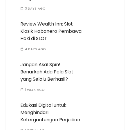
3 DAYS AGO
Review Wealth Inn: Slot
Klasik Habanero Pembawa
Hoki di SLOT
4 DAYS AGO
Jangan Asal Spin!
Benarkah Ada Pola Slot
yang Selalu Berhasil?
1 WEEK AGO
Edukasi Digital untuk
Menghindari
Ketergantungan Perjudian