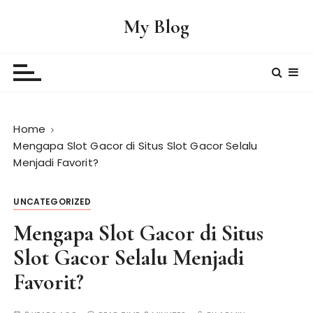
S
My Blog
k
i
p
t
o
c
Home
o
Mengapa Slot Gacor di Situs Slot Gacor Selalu
n
Menjadi Favorit?
t
e
n
UNCATEGORIZED
t
Mengapa Slot Gacor di Situs
Slot Gacor Selalu Menjadi
Favorit?