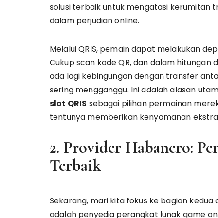
solusi terbaik untuk mengatasi kerumitan 
dalam perjudian online.
Melalui QRIS, pemain dapat melakukan dep
Cukup scan kode QR, dan dalam hitungan d
ada lagi kebingungan dengan transfer anta
sering mengganggu. Ini adalah alasan ut
slot QRIS
sebagai pilihan permainan mereka
tentunya memberikan kenyamanan ekstra 
2.
Provider Habanero: Pen
Terbaik
Sekarang, mari kita fokus ke bagian kedua d
adalah penyedia perangkat lunak game onlin