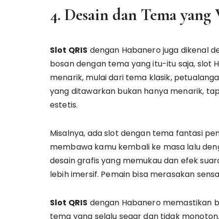
4.
Desain dan Tema yang V
Slot QRIS
dengan Habanero juga dikenal den
bosan dengan tema yang itu-itu saja, slo
menarik, mulai dari tema klasik, petualan
yang ditawarkan bukan hanya menarik, tapi
estetis.
Misalnya, ada slot dengan tema fantasi pe
membawa kamu kembali ke masa lalu denga
desain grafis yang memukau dan efek su
lebih imersif. Pemain bisa merasakan sensa
Slot QRIS
dengan Habanero memastikan ba
tema yang selalu segar dan tidak monoton