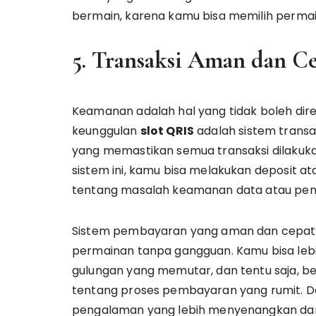
bermain, karena kamu bisa memilih permai
5.
Transaksi Aman dan Ce
Keamanan adalah hal yang tidak boleh dire
keunggulan
slot QRIS
adalah sistem transak
yang memastikan semua transaksi dilakuka
sistem ini, kamu bisa melakukan deposit 
tentang masalah keamanan data atau pen
Sistem pembayaran yang aman dan cepat 
permainan tanpa gangguan. Kamu bisa lebi
gulungan yang memutar, dan tentu saja, 
tentang proses pembayaran yang rumit. D
pengalaman yang lebih menyenangkan dan