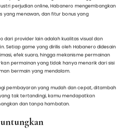
industri perjudian online, Habanero mengembangkan
is yang menawan, dan fitur bonus yang
ari provider lain adalah kualitas visual dan
Setiap game yang dirilis oleh Habanero didesain
animasi, efek suara, hingga mekanisme permainan
rkan permainan yang tidak hanya menarik dari sisi
laman bermain yang mendalam.
gi pembayaran yang mudah dan cepat, ditambah
 yang tak tertandingi, kamu mendapatkan
angkan dan tanpa hambatan.
guntungkan