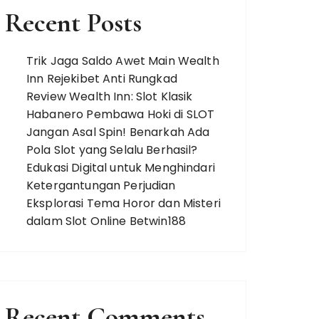
Recent Posts
Trik Jaga Saldo Awet Main Wealth
Inn Rejekibet Anti Rungkad
Review Wealth Inn: Slot Klasik
Habanero Pembawa Hoki di SLOT
Jangan Asal Spin! Benarkah Ada
Pola Slot yang Selalu Berhasil?
Edukasi Digital untuk Menghindari
Ketergantungan Perjudian
Eksplorasi Tema Horor dan Misteri
dalam Slot Online Betwin188
Recent Comments