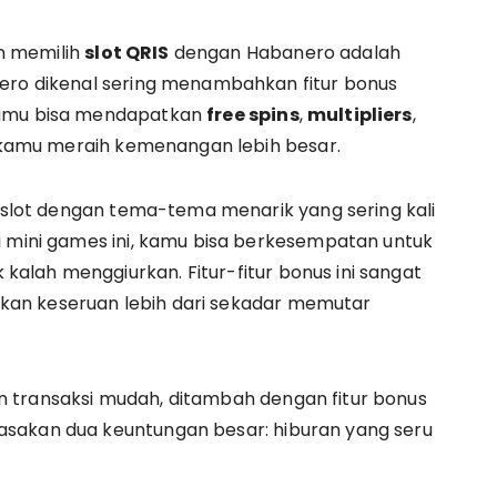
n memilih
slot QRIS
dengan Habanero adalah
nero dikenal sering menambahkan fitur bonus
kamu bisa mendapatkan
free spins
,
multipliers
,
amu meraih kemenangan lebih besar.
i slot dengan tema-tema menarik yang sering kali
i mini games ini, kamu bisa berkesempatan untuk
alah menggiurkan. Fitur-fitur bonus ini sangat
an keseruan lebih dari sekadar memutar
transaksi mudah, ditambah dengan fitur bonus
asakan dua keuntungan besar: hiburan yang seru