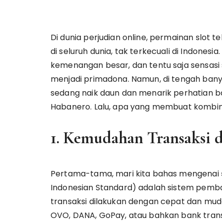
Di dunia perjudian online, permainan slot t
di seluruh dunia, tak terkecuali di Indone
kemenangan besar, dan tentu saja sensasi se
menjadi primadona. Namun, di tengah bany
sedang naik daun dan menarik perhatian 
Habanero. Lalu, apa yang membuat kombinasi
1.
Kemudahan Transaksi 
Pertama-tama, mari kita bahas mengenai
Indonesian Standard) adalah sistem pem
transaksi dilakukan dengan cepat dan mud
OVO, DANA, GoPay, atau bahkan bank transf