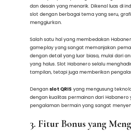
dan desain yang menarik. Dikenal luas di 
slot dengan berbagai tema yang seru, graf
menggiurkan.
Salah satu hal yang membedakan Habanero d
gameplay yang sangat memanjakan pemain. 
dengan detail yang luar biasa, mulai dari 
yang halus. Slot Habanero selalu menghadi
tampilan, tetapi juga memberikan penga
Dengan
slot QRIS
yang mengusung teknolo
dengan kualitas permainan dari Habanero
pengalaman bermain yang sangat menyen
3.
Fitur Bonus yang Men