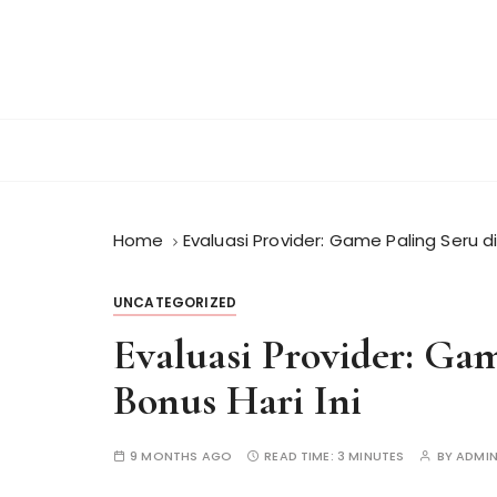
S
k
i
p
t
o
c
o
n
Home
Evaluasi Provider: Game Paling Seru di 
t
e
UNCATEGORIZED
n
Evaluasi Provider: Gam
t
Bonus Hari Ini
9 MONTHS AGO
READ TIME:
3 MINUTES
BY
ADMI