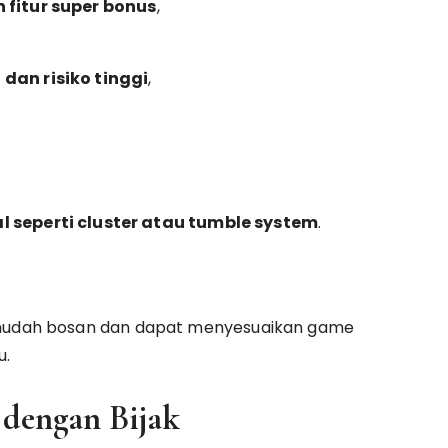
 fitur super bonus
,
dan risiko tinggi
,
 seperti cluster atau tumble system
.
k mudah bosan dan dapat menyesuaikan game
u.
 dengan Bijak