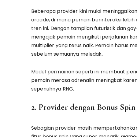
Beberapa provider kini mulai meninggalkan 
arcade, di mana pemain berinteraksi lebih a
tren ini. Dengan tampilan futuristik dan
mengajak pemain mengikuti perjalanan k
multiplier yang terus naik. Pemain harus 
sebelum semuanya meledak.
Model permainan seperti ini membuat penga
pemain merasa adrenalin meningkat karen
sepenuhnya RNG.
2. Provider dengan Bonus Spi
Sebagian provider masih mempertahankan
fitur bonus spin yang super menarik. Game-