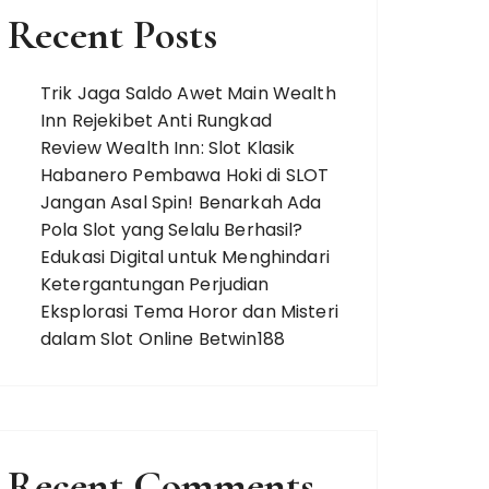
Recent Posts
Trik Jaga Saldo Awet Main Wealth
Inn Rejekibet Anti Rungkad
Review Wealth Inn: Slot Klasik
Habanero Pembawa Hoki di SLOT
Jangan Asal Spin! Benarkah Ada
Pola Slot yang Selalu Berhasil?
Edukasi Digital untuk Menghindari
Ketergantungan Perjudian
Eksplorasi Tema Horor dan Misteri
dalam Slot Online Betwin188
Recent Comments