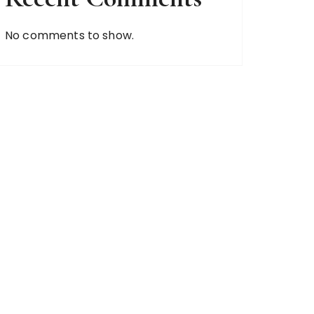
No comments to show.