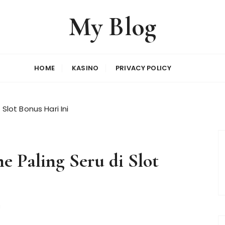
My Blog
HOME
KASINO
PRIVACY POLICY
Slot Bonus Hari Ini
e Paling Seru di Slot
N