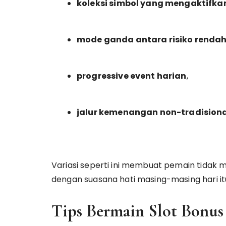
koleksi simbol yang mengaktifkan
mode ganda antara risiko rendah 
progressive event harian
,
jalur kemenangan non-tradisional
Variasi seperti ini membuat pemain tida
dengan suasana hati masing-masing hari it
Tips Bermain Slot Bonus