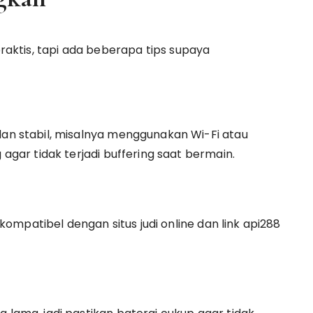
ktis, tapi ada beberapa tips supaya
dan stabil, misalnya menggunakan Wi-Fi atau
 agar tidak terjadi buffering saat bermain.
mpatibel dengan situs judi online dan link api288