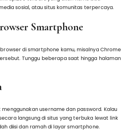
media sosial, atau situs komunitas terpercaya.
Browser Smartphone
a browser di smartphone kamu, misalnya Chrome
288 tersebut. Tunggu beberapa saat hingga halaman
n
uk menggunakan username dan password. Kalau
cara langsung di situs yang terbuka lewat link
ah diisi dan ramah di layar smartphone.