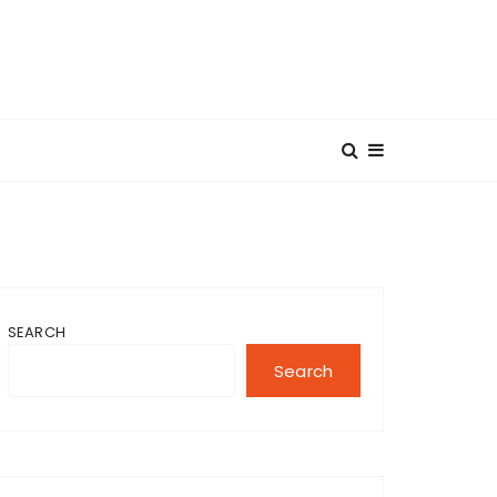
SEARCH
Search