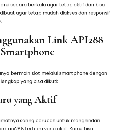
arui secara berkala agar tetap aktif dan bisa
uga dibuat agar tetap mudah diakses dan responsif
.
ggunakan Link API288
i Smartphone
unya bermain slot melalui smartphone dengan
engkap yang bisa diikuti:
aru yang Aktif
 alamatnya sering berubah untuk menghindari
ink api288 terbaru yang aktif. Kamu bisa