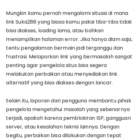
Mungkin kamu pernah mengalami situasi di mana
link Suka288 yang biasa kamu pakai tiba-tiba tidak
bisa diakses, loading lama, atau bahkan
menampilkan halaman error. Jika hanya diam saja,
tentu pengalaman bermain jadi terganggu dan
frustrasi. Melaporkan link yang bermasalah sangat
penting agar pengelola situs bisa segera
melakukan perbaikan atau menyediakan link
alternatif yang bisa diakses dengan lancar.
Selain itu, laporan dari pengguna membantu pihak
pengelola mengetahui masalah yang sebenarnya
terjadi, apakah karena pemblokiran ISP, gangguan
server, atau kesalahan teknis lainnya. Dengan
begitu, perbaikan bisa dilakukan dengan tepat