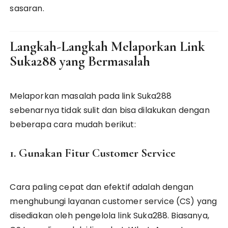
sasaran.
Langkah-Langkah Melaporkan Link
Suka288 yang Bermasalah
Melaporkan masalah pada link Suka288
sebenarnya tidak sulit dan bisa dilakukan dengan
beberapa cara mudah berikut:
1. Gunakan Fitur Customer Service
Cara paling cepat dan efektif adalah dengan
menghubungi layanan customer service (CS) yang
disediakan oleh pengelola link Suka288. Biasanya,