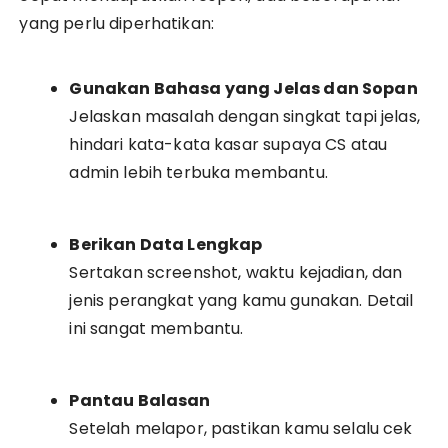
yang perlu diperhatikan:
Gunakan Bahasa yang Jelas dan Sopan
Jelaskan masalah dengan singkat tapi jelas,
hindari kata-kata kasar supaya CS atau
admin lebih terbuka membantu.
Berikan Data Lengkap
Sertakan screenshot, waktu kejadian, dan
jenis perangkat yang kamu gunakan. Detail
ini sangat membantu.
Pantau Balasan
Setelah melapor, pastikan kamu selalu cek