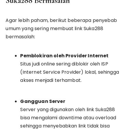
Suka288 Bermasalah
Agar lebih paham, berikut beberapa penyebab
umum yang sering membuat link Suka288
bermasalah:
Pemblokiran oleh Provider Internet
Situs judi online sering diblokir oleh ISP
(Internet Service Provider) lokal, sehingga
akses menjadi terhambat.
Gangguan Server
Server yang digunakan oleh link Suka288
bisa mengalami downtime atau overload
sehingga menyebabkan link tidak bisa